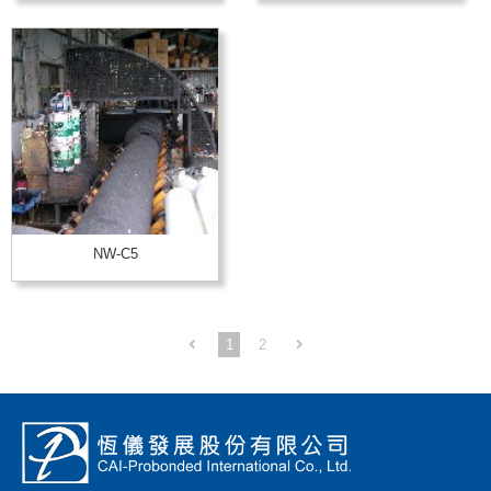
NW-C5
1
2